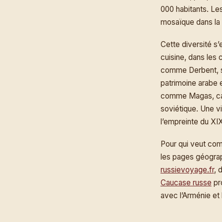
000 habitants. Le
mosaïque dans la 
Cette diversité s
cuisine, dans les 
comme Derbent, s
patrimoine arabe 
comme Magas, capi
soviétique. Une v
l’empreinte du XIX
Pour qui veut com
les pages géograp
russievoyage.fr
, 
Caucase russe
pro
avec l’Arménie et 