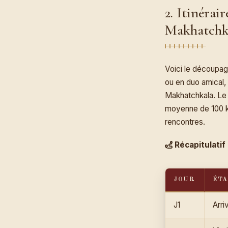
2. Itinéra
Makhatchk
Voici le découpa
ou en duo amical,
Makhatchkala. Le t
moyenne de 100 kil
rencontres.
Récapitulatif 
JOUR
ÉT
J1
Arri