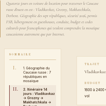
Quatorze jours en voiture de location pour traverser le Caucase
russe d'ouest en est : Vladikavkaz, Grozny, Makhatchkala,
Derbent. Géographie des sept républiques, sécurité 2026, permis
FSB, hébergement en guesthouses, conduite, budget et codes
culturels pour francophones qui veulent comprendre la mosaïque
caucasienne autrement que par Internet.
SOMMAIRE
TRAJET
I.
1. Géographie du
Vladikavka
Caucase russe : 7
républiques en
mosaïque
BUDGET
II.
2. Itinéraire 14
1600 à 2400 
jours : Vladikavkaz
vol
→ Grozny →
Makhatchkala →