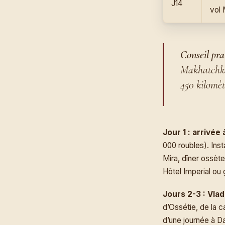
J14
vol
Conseil pra
Makhatchkal
450 kilomèt
Jour 1 : arrivée
000 roubles). Inst
Mira, dîner ossèt
Hôtel Imperial ou
Jours 2-3 : Vla
d’Ossétie, de la 
d’une journée à D