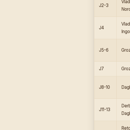
Vlad
J2-3
Nor
Vlad
J4
Ingo
J5-6
Groz
J7
Gro
J8-10
Dagh
Derb
J11-13
Dag
Reto