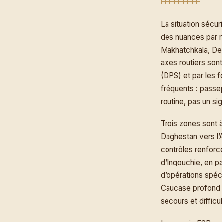
La situation sécu
des nuances par r
Makhatchkala, Der
axes routiers sont
(DPS) et par les 
fréquents : passepo
routine, pas un si
Trois zones sont à
Daghestan vers l’
contrôles renforc
d’Ingouchie, en par
d’opérations spéci
Caucase profond la
secours et difficu