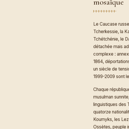
mosaïque
Le Caucase russe 
Tcherkessie, la Ka
Tchétchénie, le D
détachée mais adm
complexe : annexi
1864, déportations
un siècle de tens
1999-2009 sont le
Chaque république 
musulman sunnite,
linguistiques des
quatorze nationali
Koumyks, les Lezgu
Ossètes, peuple 