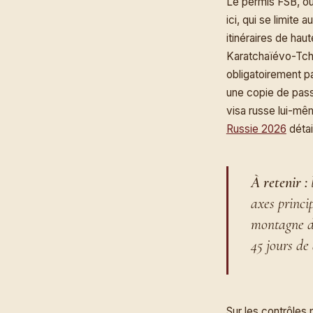
Le permis FSB, o
ici, qui se limite 
itinéraires de ha
Karatchaïévo-Tch
obligatoirement pa
une copie de pass
visa russe lui-mêm
Russie 2026
détai
À retenir :
l
axes princi
montagne d
45 jours de
Sur les contrôles p