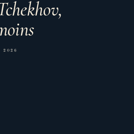
 Tchekhov,
émoins
 2026