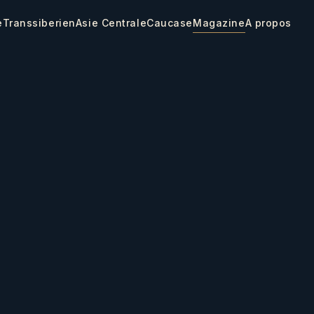
e
Transsiberien
Asie Centrale
Caucase
Magazine
A propos