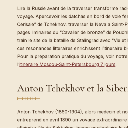
Lire la Russie avant de la traverser transforme rad
voyage. Apercevoir les datchas en bord de voie fer
Cerisaie” de Tchekhov, traverser la Neva a Saint
pages liminaires du “Cavalier de bronze” de Pouchk
train le site de la bataille de Stalingrad avec “Vie 
ces resonances litteraires enrichissent l’itineraire 
Pour la preparation pratique du voyage, voir notr
l’
itineraire Moscou-Saint-Petersbourg 7 jours
.
Anton Tchekhov et la Siber
Anton Tchekhov (1860-1904), alors medecin et nou
entreprend en avril 1890 un voyage extraordinaire :
atteindre l’ile de Sakhaline, bagne penitentiaire le p