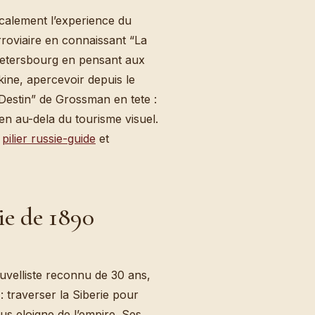
icalement l’experience du
roviaire en connaissant “La
-Petersbourg en pensant aux
ine, apercevoir depuis le
et Destin” de Grossman en tete :
bien au-dela du tourisme visuel.
e
pilier russie-guide
et
ie de 1890
velliste reconnu de 30 ans,
 traverser la Siberie pour
lus eloigne de l’empire. Ses