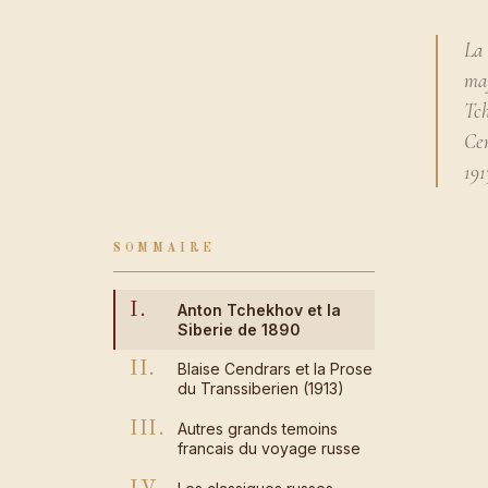
La 
maj
Tch
Cen
191
SOMMAIRE
I.
Anton Tchekhov et la
Siberie de 1890
II.
Blaise Cendrars et la Prose
du Transsiberien (1913)
III.
Autres grands temoins
francais du voyage russe