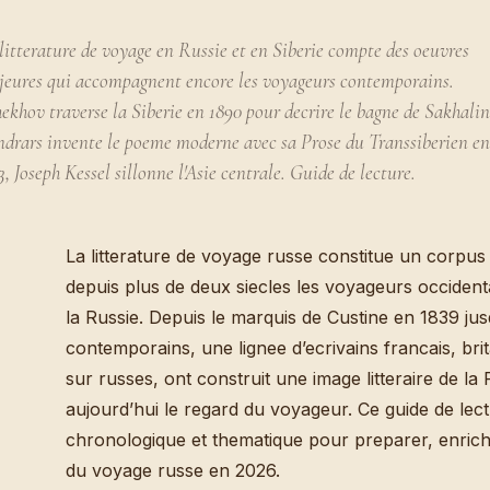
litterature de voyage en Russie et en Siberie compte des oeuvres
eures qui accompagnent encore les voyageurs contemporains.
ekhov traverse la Siberie en 1890 pour decrire le bagne de Sakhalin
drars invente le poeme moderne avec sa Prose du Transsiberien en
3, Joseph Kessel sillonne l'Asie centrale. Guide de lecture.
La litterature de voyage russe constitue un corpu
depuis plus de deux siecles les voyageurs occiden
la Russie. Depuis le marquis de Custine en 1839 jus
contemporains, une lignee d’ecrivains francais, bri
sur russes, ont construit une image litteraire de la
aujourd’hui le regard du voyageur. Ce guide de lec
chronologique et thematique pour preparer, enrichi
du voyage russe en 2026.