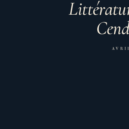
Littératu
Cendr
AVRI