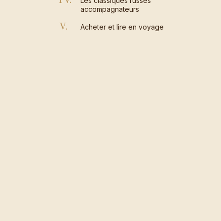
IV.
Les classiques russes
accompagnateurs
V.
Acheter et lire en voyage